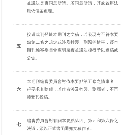
並議決是否同意所請。若同意所請，其處置辦法
應依個案處理。
投遞或刊登於本期刊之文稿，若發現有不符本要
點第二條之規定或涉及抄襲、剽竊等情事，經本
五
期刊編審委員會查明屬實並議決後得予以退稿或
公告。
本期刊編審委員會對依本要點第五條之情事者，
六
得要求其賠償，若作者涉及抄襲、剽竊者，不再
接受其投稿。
編審委員會對有關本要點第四、第五和第六條之
七
決議，須以正式書函通知文稿作者。