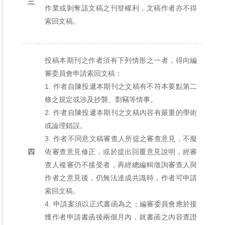
三
作業或剝奪該文稿之刊登權利，文稿作者亦不得
索回文稿。
投稿本期刊之作者須有下列情形之一者，得向編
審委員會申請索回文稿：
1. 作者自陳投遞本期刊之文稿有不符本要點第二
條之規定或涉及抄襲、剽竊等情事。
2. 作者自陳投遞本期刊之文稿內容有嚴重的學術
或論理錯誤。
3. 作者不同意文稿審查人所提之審查意見，不擬
四
依審查意見修正，或於提出回覆意見說明，經審
查人複審仍不接受者，再經總編輯徵詢審查人與
作者之意見後，仍無法達成共識時，作者可申請
索回文稿。
4. 申請案須以正式書函為之；編審委員會應於接
獲作者申請書函後兩個月內，就書函之內容查證