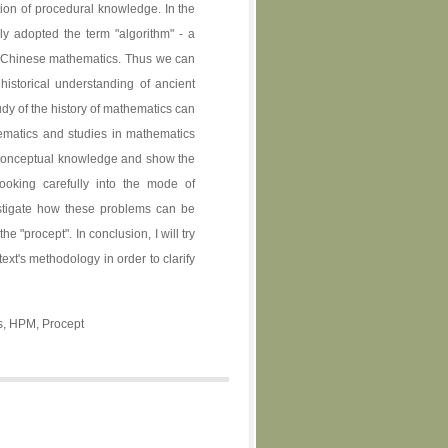
otion of procedural knowledge. In the
y adopted the term "algorithm" - a
t Chinese mathematics. Thus we can
historical understanding of ancient
dy of the history of mathematics can
hematics and studies in mathematics
th conceptual knowledge and show the
looking carefully into the mode of
estigate how these problems can be
e "procept". In conclusion, I will try
t's methodology in order to clarify
s, HPM, Procept