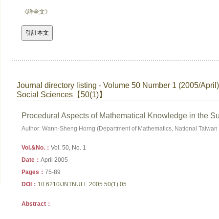
《詳全文》
Journal directory listing - Volume 50 Number 1 (2005/April
Social Sciences【50(1)】
Procedural Aspects of Mathematical Knowledge in the 
Author: Wann-Sheng Horng (Department of Mathematics, National Taiwan 
Vol.&No.：
Vol. 50, No. 1
Date：
April 2005
Pages：
75-89
DOI：
10.6210/JNTNULL.2005.50(1).05
Abstract：