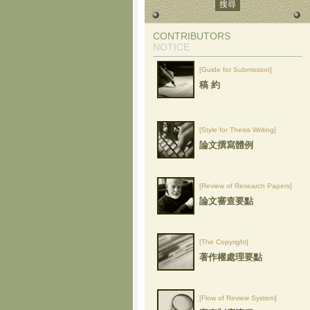
CONTRIBUTORS
NOTICE
[Guide for Submission]
稿 約
[Style for Thesis Writing]
論文撰寫體例
[Review of Research Papers]
論文審查要點
[The Copyright]
著作權處理要點
[Flow of Review System]