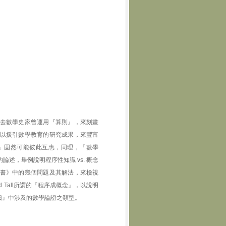
去數學史家曾運用『算則』，來刻畫
以援引數學教育的研究成果，來豐富
』固然可能彼此互惠，同理，『數學
述，舉例說明程序性知識 vs. 概念
書》中的幾個問題及其解法，來檢視
id Tall所謂的『程序成概念』，以說明
曰』中涉及的數學論證之類型。