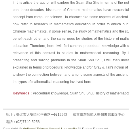
In this article the author will explore the Suan Shu Shu in terms of the n
past three decades, historians of Chinese mathematics have successfull
concept from computer science - to characterize some aspects of ancien
now refer to research in mathematics education in order to enrich our 
Chinese mathematics. In some sense, the study of mathematics and the stu
benefit each other, and the same goes for studies of the history of mat
education. Therefore, here I will first contrast procedural knowledge wi
relevance of this contrast to studies in mathematical reasoning. By 
presenting and solving problems in the Suan Shu Shu, I will then inv
explained in terms of procedural knowledge and/or Gray & Tall's notion of th
to show the connection between and among some aspects of the ancient tex
the types of mathematical reasoning involved here.
Keywords：
Procedural knowledge, Suan Shu Shu, History of mathematic
地址：臺北市大安區和平東路一段129號
國立臺灣師範大學圖書館出版中心
電話：(02)7749-5258