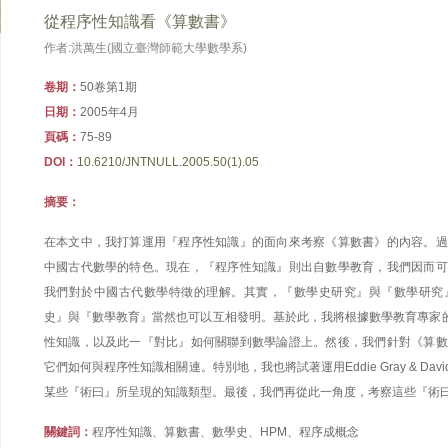
從程序性知識看《算數書》
作者:洪萬生(國立臺灣師範大學數學系)
卷期：
50卷第1期
日期：
2005年4月
頁碼：
75-89
DOI：
10.6210/JNTNULL.2005.50(1).05
摘要：
在本文中，我打算運用『程序性知識』的面向來考察《算數書》的內容。過
中國古代數學的特色。現在，『程序性知識』則出自數學教育，我們因而可
我們對於中國古代數學特徵的理解。其實，『數學史研究』與『數學研究
史』與『數學教育』當然也可以互相發明。基於此，我將根據數學教育專家的論
性知識，以及此一『對比』如何關聯到數學論證上。然後，我們針對《算數
它們如何與程序性知識相關連。特別地，我也將試著運用Eddie Gray & Dav
某些『術曰』所呈現的知識類型。最後，我們再從此一角度，考察這些『術
關鍵詞：
程序性知識、算數書、數學史、HPM、程序成概念