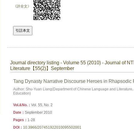
《詳全文》
Journal directory listing - Volume 55 (2010) - Journal of N
Literature【55(2)】September
Tang Dynasty Narrative Discourse Heroes in Rhapsodic 
Author: Shu-Yuan Liang(Department of Chinese Language and Literature, T
Education)
Vol.&No.：
Vol. 55, No. 2
Date：
September 2010
Pages：
1-28
DOI：
10.3966/207451922010095502001