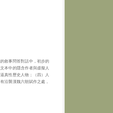
賦的敘事問答對話中，初步的
在文本中的隱含作者與虛擬人
為逼真性歷史人物；（四）人
，有沿襲漢魏六朝賦作之處，