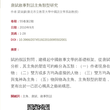
唐賦敘事對話主角類型研究
作者:梁淑媛(臺北市立教育大學中國語文學系副教授)
卷期：
55卷第2期
日期：
2010年9月
頁碼：
1-28
DOI：
10.3966/207451922010095502001
摘要：
賦的假設對問，建構起中國敘事文學的基礎框架。從唐
分析，其主角的塑造可約略分為五類：（一）作者現身
物；（二）雙方或多方均為虛擬的人物；（三）雙方均
與鬼神為主角；（五）物與物為主角。主角類型的塑造
更有出於一己匠心獨具之藝術構思。
關鍵詞：
主角、唐賦、敘事對話