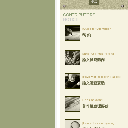
CONTRIBUTORS
NOTICE
[Guide for Submission]
稿 約
[Style for Thesis Writing]
論文撰寫體例
[Review of Research Papers]
論文審查要點
[The Copyright]
著作權處理要點
[Flow of Review System]