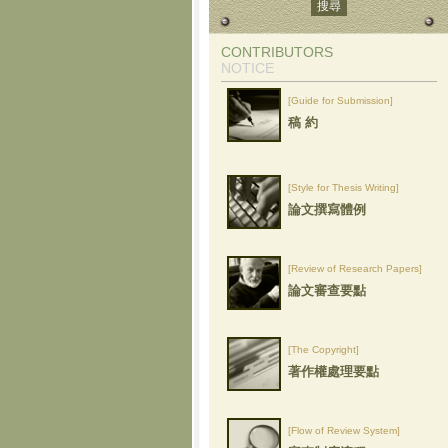
CONTRIBUTORS
NOTICE
[Guide for Submission]
稿 約
[Style for Thesis Writing]
論文撰寫體例
[Review of Research Papers]
論文審查要點
[The Copyright]
著作權處理要點
[Flow of Review System]