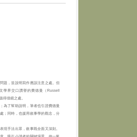
問題，並說明寫作應該注意之處。但
界交口讚譽的費德曼（Russell
，論述值得借鏡之處。
；為了幫助說明，筆者也引證費德曼
處；同時，也援用敘事學的觀念，分
表現手法出眾，敘事既全面又深刻。
意。吸引小讀者的關鍵場景，他一氣