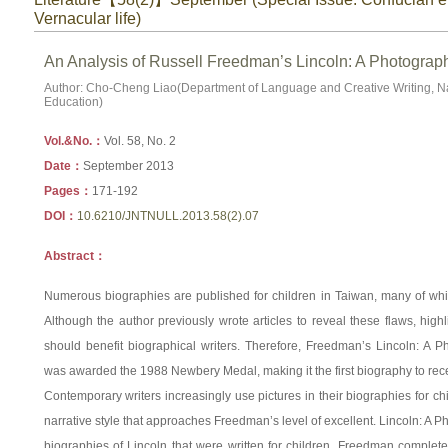
Vernacular life)
An Analysis of Russell Freedman’s Lincoln: A Photograp
Author: Cho-Cheng Liao(Department of Language and Creative Writing, Nat
Education)
Vol.&No.：
Vol. 58, No. 2
Date：
September 2013
Pages：
171-192
DOI：
10.6210/JNTNULL.2013.58(2).07
Abstract：
Numerous biographies are published for children in Taiwan, many of whi
Although the author previously wrote articles to reveal these flaws, hig
should benefit biographical writers. Therefore, Freedman’s Lincoln: A 
was awarded the 1988 Newbery Medal, making it the first biography to rec
Contemporary writers increasingly use pictures in their biographies for ch
narrative style that approaches Freedman’s level of excellent. Lincoln: A
biographies of Lincoln that were written for children. Freedman complete