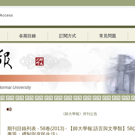
 Access
各期目錄
訂閱方式
常見問題
《師大學報》停刊公告
期刊目錄列表 - 58卷(2013) - 【師大學報:語言與文學類】58
專題：禮制與庶民生活）