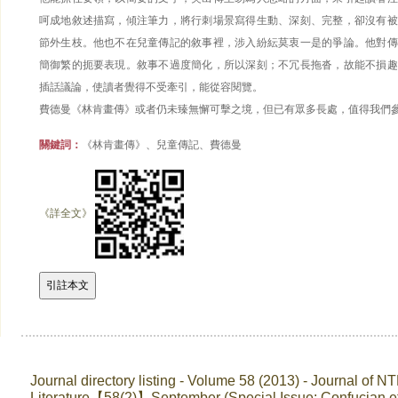
呵成地敘述描寫，傾注筆力，將行刺場景寫得生動、深刻、完整，卻沒有被
節外生枝。他也不在兒童傳記的敘事裡，涉入紛紜莫衷一是的爭論。他對傳
簡御繁的扼要表現。敘事不過度簡化，所以深刻；不冗長拖沓，故能不損趣
插話議論，使讀者覺得不受牽引，能從容閱覽。
費德曼《林肯畫傳》或者仍未臻無懈可擊之境，但已有眾多長處，值得我們
關鍵詞：
《林肯畫傳》、兒童傳記、費德曼
《詳全文》
Journal directory listing - Volume 58 (2013) - Journal of N
Literature【58(2)】September (Special Issue: Confucian et