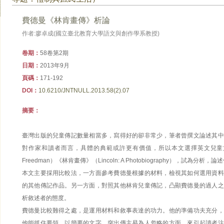
費德曼《林肯畫傳》析論
作者:廖卓成(國立臺北教育大學語文與創作學系教授)
卷期：
58卷第2期
日期：
2013年9月
頁碼：
171-192
DOI：
10.6210/JNTNULL.2013.58(2).07
摘要：
臺灣出版的兒童傳記數量相當多，寫得好的卻非常少，筆者曾撰文論述其中
對作家和讀者而言，具體的典範或許更有價值，所以本文選擇英文兒童文學
Freedman）《林肯畫傳》（Lincoln: A Photobiography），試為分析
本文主要採用比較法，一方面參考費德曼根據的材料，檢視其如何選用資料
的其他傳記作品。另一方面，對照其他林肯兒童傳記，凸顯費德曼的過人之
析敘述者的態度。
費德曼比較難得之處，是運用材料和敘事表達的功力。他的準備功夫充分，
他能抓住要領，以簡要的文字，突出傳主易為人忽略的方面，來引起讀者注