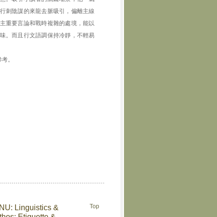
行刺陰謀的來龍去脈吸引，偏離主線
主重要言論和戰時複雜的處境，能以
味。而且行文語調保持冷靜，不輕易
參考。
Top
TNU: Linguistics &
hos: Etiquette &