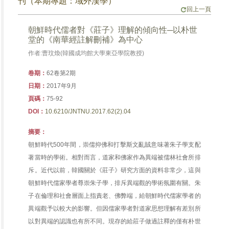
刊（本期專題：域外漢學）
回上一頁
朝鮮時代儒者對《莊子》理解的傾向性─以朴世
堂的《南華經註解刪補》為中心
作者:曹玟煥(韓國成均館大學東亞學院教授)
卷期：
62卷第2期
日期：
2017年9月
頁碼：
75-92
DOI：
10.6210/JNTNU.2017.62(2).04
摘要：
朝鮮時代500年間，崇儒抑佛和打擊斯文亂賊意味著朱子學支配
著當時的學術。相對而言，道家和佛家作為異端被儒林社會所排
斥。近代以前，韓國關於《莊子》研究方面的資料非常少，這與
朝鮮時代儒家學者尊崇朱子學，排斥異端觀的學術氛圍有關。朱
子在倫理和社會層面上指責老、佛弊端，給朝鮮時代儒家學者的
異端觀予以較大的影響。但因儒家學者對道家思想理解有差別所
以對異端的認識也有所不同。現存的給莊子做過註釋的僅有朴世