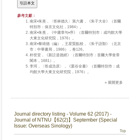
參考文獻：
南宋•朱熹，〈答林德久〉第六書，《朱子大全》（首爾
特別市：保京文化社，1984）。
南宋•朱熹，《中庸章句•序》（首爾特別市：成均館大學
大東文化研究院，1976）。
南宋•黎靖德（編），王星賢點校，《朱子語類》（北京
市：中華書局，1986），卷126。
朴世堂，《新註道德經》（首爾特別市：首爾大學奎章
閣本，1681）。
李珥，〈答成浩原〉，《栗谷全書》（首爾特別市：成
均館大學大東文化研究院，1976）。
» 展開更多
Journal directory listing - Volume 62 (2017) -
Journal of NTNU【62(2)】September (Special
Issue: Overseas Sinology)
Top