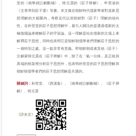
堂的《南華經註解刪補》、韓元震的《莊子辨解》、申景濬的
《文章準則莊子選》等書。本文擬在朝鮮時代儒家學者對道家思
想理解的大範圍內，考察近代以前朝鮮對《莊子》理解的傾向
性。在朴世堂的莊子思想理解中，最引人關注的是通過儒家的太
極陰陽論來瞭解莊子的宇宙論。這一理解是站在儒家的立場上來
解釋莊子思想，同時也表明它是朝鮮朝儒學者們理解莊子思想的
一個特別之處。這一點非常有意義。即朝鮮朝或者其他《莊子》
注解家韓元震在《莊子辨解》中，除了在「氣一分殊」及正統與
異端的框架裡分析莊子思想外，也表明朴世堂的莊子思想理解與
朝鮮朝儒學者們的莊子思想理解是共通的。
關鍵詞：
朴世堂、《西溪集》、《南華經註解刪補》、《莊子辨
解》、韓元震
《詳全文》