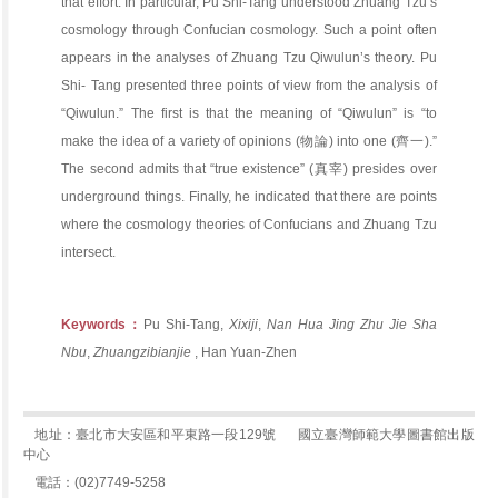
that effort. In particular, Pu Shi-Tang understood Zhuang Tzu’s
cosmology through Confucian cosmology. Such a point often
appears in the analyses of Zhuang Tzu Qiwulun’s theory. Pu
Shi- Tang presented three points of view from the analysis of
“Qiwulun.” The first is that the meaning of “Qiwulun” is “to
make the idea of a variety of opinions (物論) into one (齊一).”
The second admits that “true existence” (真宰) presides over
underground things. Finally, he indicated that there are points
where the cosmology theories of Confucians and Zhuang Tzu
intersect.
Keywords：
Pu Shi-Tang,
Xixiji
,
Nan Hua Jing Zhu Jie Sha
Nbu
,
Zhuangzibianjie
, Han Yuan-Zhen
地址：臺北市大安區和平東路一段129號
國立臺灣師範大學圖書館出版
中心
電話：(02)7749-5258