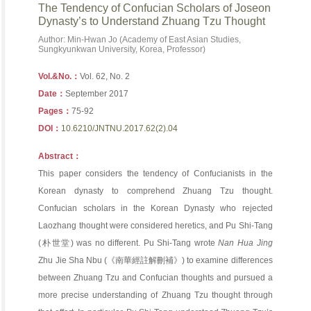
The Tendency of Confucian Scholars of Joseon
Dynasty’s to Understand Zhuang Tzu Thought
Author: Min-Hwan Jo (Academy of East Asian Studies,
Sungkyunkwan University, Korea, Professor)
Vol.&No.：
Vol. 62, No. 2
Date：
September 2017
Pages：
75-92
DOI：
10.6210/JNTNU.2017.62(2).04
Abstract：
This paper considers the tendency of Confucianists in the
Korean dynasty to comprehend Zhuang Tzu thought.
Confucian scholars in the Korean Dynasty who rejected
Laozhang thought were considered heretics, and Pu Shi-Tang
(朴世堂) was no different. Pu Shi-Tang wrote
Nan Hua Jing
Zhu Jie Sha Nbu
(《南華經註解刪補》) to examine differences
between Zhuang Tzu and Confucian thoughts and pursued a
more precise understanding of Zhuang Tzu thought through