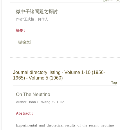
微中子諸問題之探討
作者:王成椿、何作人
摘要：
《詳全文》
Journal directory listing - Volume 1-10 (1956-
1965) - Volume 5 (1960)
Top
On The Neutrino
Author: John C. Wang, S. J. Ho
Abstract：
Experimental and theoretical results of the recent neutrino