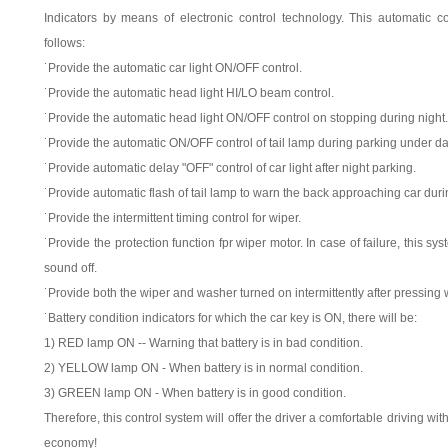
Indicators by means of electronic control technology. This automatic c
follows:
˙Provide the automatic car light ON/OFF control.
˙Provide the automatic head light HI/LO beam control.
˙Provide the automatic head light ON/OFF control on stopping during night.
˙Provide the automatic ON/OFF control of tail lamp during parking under da
˙Provide automatic delay "OFF" control of car light after night parking.
˙Provide automatic flash of tail lamp to warn the back approaching car durin
˙Provide the intermittent timing control for wiper.
˙Provide the protection function fpr wiper motor. In case of failure, this sy
sound off.
˙Provide both the wiper and washer turned on intermittently after pressing 
˙Battery condition indicators for which the car key is ON, there will be:
1) RED lamp ON -- Warning that battery is in bad condition.
2) YELLOW lamp ON - When battery is in normal condition.
3) GREEN lamp ON - When battery is in good condition.
Therefore, this control system will offer the driver a comfortable driving wi
economy!