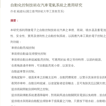
自動化控制技術在汽車電氣系統之應用研究
作者:戴建耘(國立臺灣師範大學工業教育系)
摘要：
本研究係利用微電子之自動控制技術在汽車之車燈、雨刷、噴水器及蓄電池
性、安全性、實用及便利性之自動控制系統，以因應汽車工業的電子控制之
列功能：
˙車燈自動亮/熄控制
˙車前燈自動遠/近燈變光控制
˙車前燈自動泊車熄滅/點亮控制。可應用於如 燈之等待時用，以節約能源。
˙在夜晚路邊停車時，可自動點亮尾小燈，以策安全。
˙自動超車警示控制。
˙夜晚駕駛中，後面來車之距離太近時，自動閃爍尾燈，以警示其保持安全距
˙夜間停車時，自動沿時熄滅，以使駕駛者從容離去，且可免除其忘記關大燈
˙提供雨刷間歇刮掃時間之控制。
˙提供雨刷傳動系統遭遇障礙時，對雨刷馬達自動關閉其電源以免稍燬，並自
˙提供噴水與雨刷自動配合掃除車子擋風窗之污物。只要按下噴水鈕，自動噴