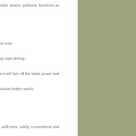
ontrol device performs functions as
rk road.
g night driving.
stem will turn off the wiper power and
washer button switch.
th swift-ness, safety, convenience and