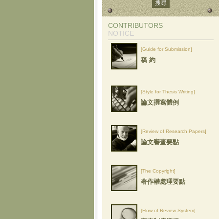
CONTRIBUTORS
NOTICE
[Guide for Submission]
稿 約
[Style for Thesis Writing]
論文撰寫體例
[Review of Research Papers]
論文審查要點
[The Copyright]
著作權處理要點
[Flow of Review System]