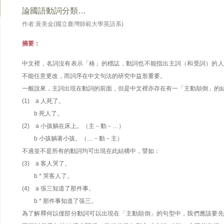
論國語動詞分類…
作者:黃美金(國立臺灣師範大學英語系)
摘要：
中文裡，名詞沒有表示「格」的標誌，動詞也不能指出主詞（和受詞）的人
不能任意更改，而詞序在中文句法的研究中益形重要。
一般說來，主詞出現在動詞的前面，但是中文裡亦存在有一「主動顛倒」的
(1) a 人死了。
b 死人了。
(2) a 小孩躺在床上。（主－動－…）
b 小孩躺著小孩。（…－動－主）
不過並不是所有的動詞均可出現在此結構中，譬如：
(3) a 客人哭了。
b * 哭客人了。
(4) a 張三知道了那件事。
b * 那件事知道了張三。
為了解釋何以僅部分動詞可以出現在「主動顛倒」的句型中，我們應該要先