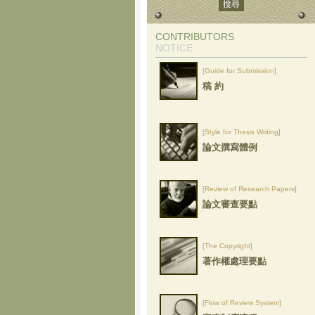
CONTRIBUTORS
NOTICE
[Guide for Submission]
稿 約
[Style for Thesis Writing]
論文撰寫體例
[Review of Research Papers]
論文審查要點
[The Copyright]
著作權處理要點
[Flow of Review System]