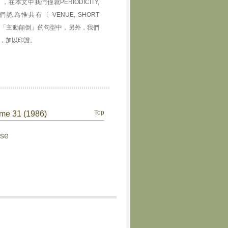
文中我們僅就PERIODICITY,
認為惟具有〔-VENUE, SHORT
方能出現在「主動顛倒」的句型中，另外，我們
存，加以印證。
Top
ume 31 (1986)
ese