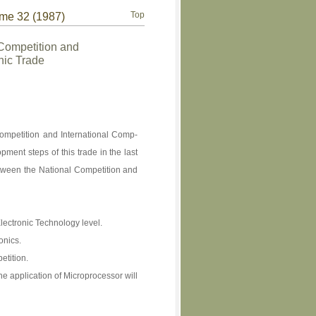
Top
ume 32 (1987)
 Competition and
onic Trade
 Competition and International Comp-
lopment steps of this trade in the last
tween the National Competition and
Electronic Technology level.
onics.
etition.
e application of Microprocessor will