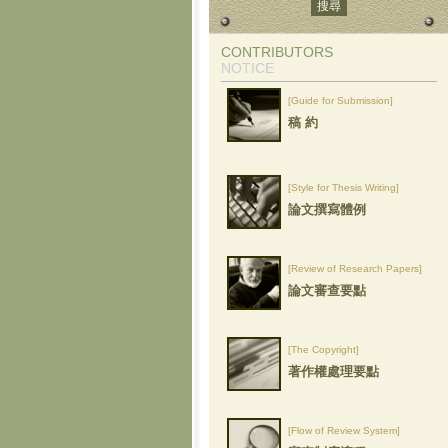
CONTRIBUTORS
NOTICE
[Guide for Submission]
稿 約
[Style for Thesis Writing]
論文撰寫體例
[Review of Research Papers]
論文審查要點
[The Copyright]
著作權處理要點
[Flow of Review System]