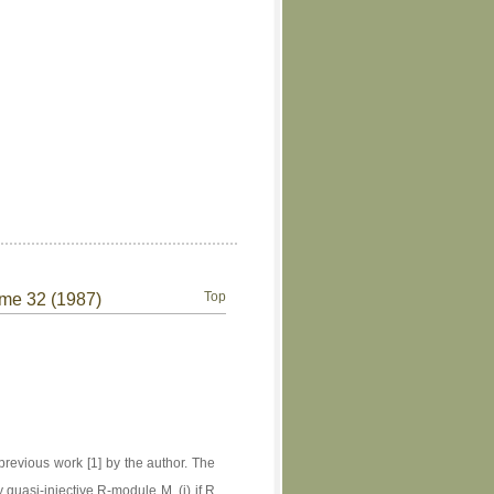
Top
ume 32 (1987)
revious work [1] by the author. The
y quasi-injective R-module M, (i) if R