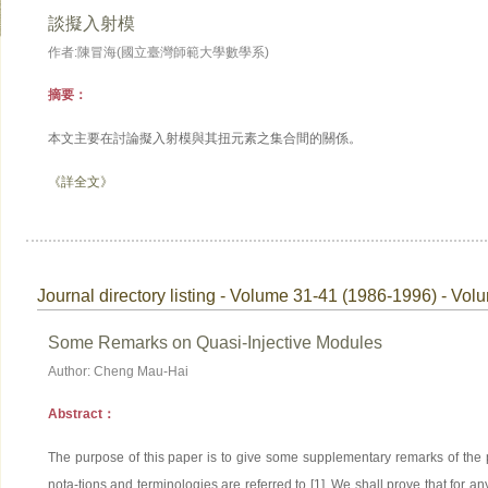
談擬入射模
作者:陳冒海(國立臺灣師範大學數學系)
摘要：
本文主要在討論擬入射模與其扭元素之集合間的關係。
《詳全文》
Journal directory listing - Volume 31-41 (1986-1996) - Vol
Some Remarks on Quasi-Injective Modules
Author: Cheng Mau-Hai
Abstract：
The purpose of this paper is to give some supplementary remarks of the p
nota-tions and terminologies are referred to [1]. We shall prove that for an