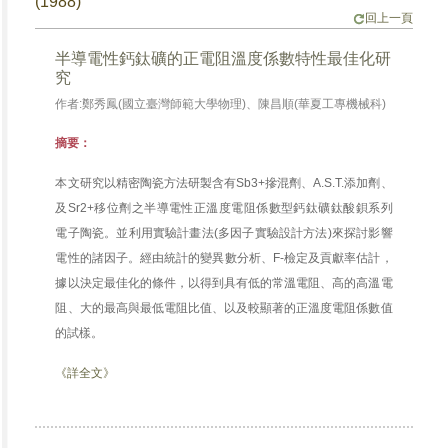
(1988)
回上一頁
半導電性鈣鈦礦的正電阻溫度係數特性最佳化研
究
作者:鄭秀鳳(國立臺灣師範大學物理)、陳昌順(華夏工專機械科)
摘要：
本文研究以精密陶瓷方法研製含有Sb3+摻混劑、A.S.T.添加劑、
及Sr2+移位劑之半導電性正溫度電阻係數型鈣鈦礦鈦酸鋇系列
電子陶瓷。並利用實驗計畫法(多因子實驗設計方法)來探討影響
電性的諸因子。經由統計的變異數分析、F-檢定及貢獻率估計，
據以決定最佳化的條件，以得到具有低的常溫電阻、高的高溫電
阻、大的最高與最低電阻比值、以及較顯著的正溫度電阻係數值
的試樣。
《詳全文》