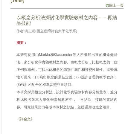
(1989)
回上一頁
以概念分析法探討化學實驗教材之內容－－再結
晶技能
作者:洪志明(國立臺灣師範大學化學系)
摘要：
本研究使用由Markle和Klausmeier等人所發展出來的概念分析
法，來分析化學實驗教材之內容。由概念分析，比較概念的一些
正例與非例，可找出此概念的鑑別性屬性和可變性屬性。這些屬
性可用來：(1)寫出概念的最佳定義；(2)設計合理的教學程序；
(3)設計相配合的標準參照評量項目。
本研究採用概念分析法，設計化學實驗教材內容分析量表，並分
析比較各版本大學化學實驗教材中，「再結晶」技能的實驗內
容。研究結果指出各版本教材之缺點，並建議應改進之項目。
《詳全文》