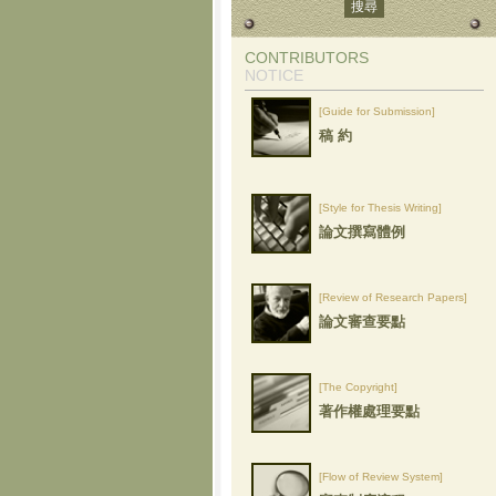
CONTRIBUTORS
NOTICE
[Guide for Submission]
稿 約
[Style for Thesis Writing]
論文撰寫體例
[Review of Research Papers]
論文審查要點
[The Copyright]
著作權處理要點
[Flow of Review System]