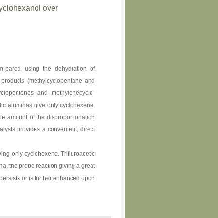
Cyclohexanol over
m-pared using the dehydration of
n products (methylcyclopentane and
yclopentenes and methylenecyclo-
idic aluminas give only cyclohexene.
 the amount of the disproportionation
alysts provides a convenient, direct
ving only cyclohexene. Trifluroacetic
na, the probe reaction giving a great
 persists or is further enhanced upon