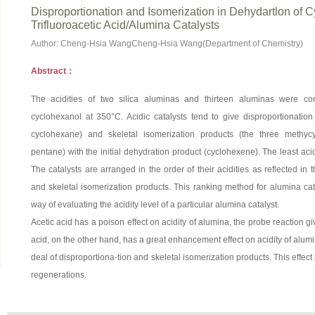
Disproportionation and Isomerization in Dehydartlon of 
Trifluoroacetic Acid/Alumina Catalysts
Author: Cheng-Hsia WangCheng-Hsia Wang(Department of Chemistry)
Abstract：
The acidities of two silica aluminas and thirteen aluminas were co
cyclohexanol at 350°C. Acidic catalysts tend to give disproportionatio
cyclohexane) and skeletal isomerization products (the three methyc
pentane) with the initial dehydration product (cyclohexene). The least ac
The catalysts are arranged in the order of their acidities as reflected in
and skeletal isomerization products. This ranking method for alumina cat
way of evaluating the acidity level of a particular alumina catalyst.
Acetic acid has a poison effect on acidity of alumina, the probe reaction gi
acid, on the other hand, has a great enhancement effect on acidity of alumi
deal of disproportiona-tion and skeletal isomerization products. This effect
regenerations.