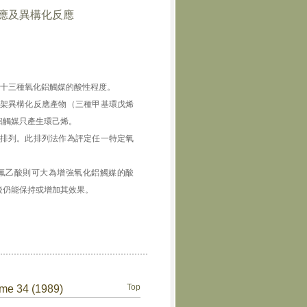
應及異構化反應
及十三種氧化鋁觸媒的酸性程度。
架異構化反應產物（三種甲基環戊烯
鋁觸媒只產生環己烯。
排列。此排列法作為評定任一特定氧
乙酸則可大為增強氧化鋁觸媒的酸
後仍能保持或增加其效果。
Top
ume 34 (1989)