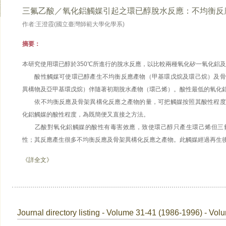
三氟乙酸／氧化鋁觸媒引起之環已醇脫水反應：不均衡反
作者:王澄霞(國立臺灣師範大學化學系)
摘要：
本研究使用環已醇於350℃所進行的脫水反應，以比較兩種氧化矽一氧化鋁
酸性觸媒可使環已醇產生不均衡反應產物（甲基環戊烷及環己烷）及骨
異構物及亞甲基環戊烷）伴隨著初期脫水產物（環己烯）。酸性最低的氧化
依不均衡反應及骨架異構化反應之產物的量，可把觸媒按照其酸性程度
化鋁觸媒的酸性程度，為既簡便又直接之方法。
乙酸對氧化鋁觸媒的酸性有毒害效應，致使環己醇只產生環己烯但三氟
性；其反應產生很多不均衡反應及骨架異構化反應之產物。此觸媒經過再生
《詳全文》
Journal directory listing - Volume 31-41 (1986-1996) - Vol