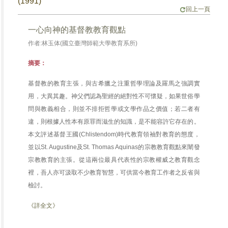
(1991)
回上一頁
一心向神的基督教教育觀點
作者:林玉体(國立臺灣師範大學教育系所)
摘要：
基督教的教育主張，與古希臘之注重哲學理論及羅馬之強調實
用，大異其趣。神父們認為聖經的絕對性不可懷疑，如果世俗學
問與教義相合，則並不排拒哲學或文學作品之價值；若二者有
違，則根據人性本有原罪而滋生的知識，是不能容許它存在的。
本文評述基督王國(Chlistendom)時代教育領袖對教育的態度，
並以St. Augustine及St. Thomas Aquinas的宗教教育觀點來闡發
宗教教育的主張。從這兩位最具代表性的宗教權威之教育觀念
裡，吾人亦可汲取不少教育智慧，可供當今教育工作者之反省與
檢討。
《詳全文》