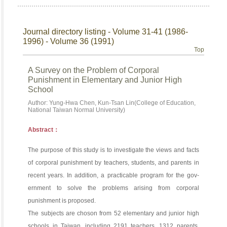
Journal directory listing - Volume 31-41 (1986-
1996) - Volume 36 (1991)
Top
A Survey on the Problem of Corporal
Punishment in Elementary and Junior High
School
Author: Yung-Hwa Chen, Kun-Tsan Lin(College of Education,
National Taiwan Normal University)
Abstract：
The purpose of this study is to investigate the views and facts
of corporal punishment by teachers, students, and parents in
recent years. In addition, a practicable program for the gov-
ernment to solve the problems arising from corporal
punishment is proposed.
The subjects are choson from 52 elementary and junior high
schools in Taiwan, including 2191 teachers, 1312 parents,