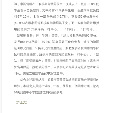
師，承認曾經在一個學期內體罰學生一次或以上，更有92.8％的
學生表示曾受體罰，其中尚有23％的學生在一個星期內就受體
罰5至10次。3.有一部份教師(45.7%)、家長(55.6%)及學生
(42.9%)表示家長曾要求教師體罰其子女，而一般教師最常用採
用的體罰方 式依序為「打手心」、「罰站」、「打臀部」、
「罰勞動服務」與「半蹲」等等。4.絕大多數的教師(95.5%)、
家長(90.1%)及學生(79.9%) 認為只要不造成傷害，適度的體罰
是可以允許的。5.倘若允許適度體罰，多數受訪者贊同應由導師
執行體罰最適當，所採用的體罰方式應限於「打手心」、「罰
站」與「罰勞動服務」等等。6.適度體罰的實施原則有：需先行
警告再體罰、說明被罰理由、依個別犯錯輕重決定是否徵求家長
同意、需建立被罰學生的申訴管道 等。
綜合上述調查結果，並參考英美等先進國家實施合理體罰的
辦法，本研究人員提出近程、中程、及長程三個因應方案，做為
解決我國中小學體罰問題爭議的參考。
《詳全文》