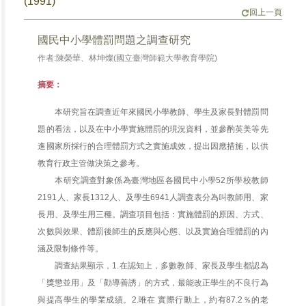
(1991)
回上一頁
國民中小學體罰問題之調查研究
作者:陳榮華、林坤燦(國立臺灣師範大學教育學院)
摘要：
本研究旨在調查近年來國民小學教師、學生及家長對體罰問
題的看法，以及在中小學實施體罰的現況資料，並參酌英美等先
進國家所採行的合理體罰方式之實施成效，提出因應措施，以供
教育行政主管做決策之參考。
本研究調查對象係為臺灣地區各國民中小學52所學校教師
2191人、家長1312人、及學生6941人調查表分為叫教師用、家
長用、及學生用三種。調查項目包括：實施體罰的原因、方式、
次數與效果、體罰後師生的反應與心態、以及實施合理體罰的內
涵及限制條件等。
調查結果顯示，1.在認知上，多數教師、家長及學生都認為
「獎懲並用」及「勸導善誘」的方式，最能改正學生的不良行為
與提高學生的學業成績。2.唯在 實際行動上，約有87.2％的老