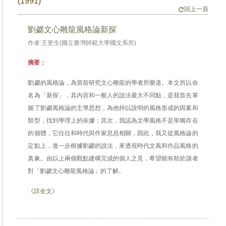
(1991)
回上一頁
劉勰文心雕龍風格論新探
作者:王更生(國立臺灣師範大學國文系所)
摘要：
劉勰的風格論，為當前研究文心雕龍的學者所樂道。本文所以命
名為「新探」，其內容和一般人的說法最大不同點，是我首先掌
握了劉勰風格論的主導思想，為他持以說明的風格形成的因素和
類型，找到學理上的依據；其次，我認為文學風格不是單獨存在
的個體，它往往和時代與作家息息相關，因此，我又從風格論的
定點上，進一步根據劉勰的說法，來透視時代文風和作品風格的
真象。由以上兩個觀點建構完成的個人之見，希望能有助於讀者
對「劉勰文心雕龍風格論」的了解。
《詳全文》