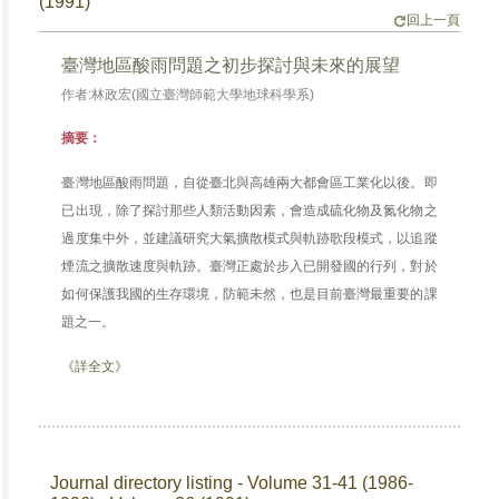
(1991)
回上一頁
臺灣地區酸雨問題之初步探討與未來的展望
作者:林政宏(國立臺灣師範大學地球科學系)
摘要：
臺灣地區酸雨問題，自從臺北與高雄兩大都會區工業化以後。即
已出現，除了探討那些人類活動因素，會造成硫化物及氮化物之
過度集中外，並建議研究大氣擴散模式與軌跡歌段模式，以追蹤
煙流之擴散速度與軌跡。臺灣正處於步入已開發國的行列，對於
如何保護我國的生存環境，防範未然，也是目前臺灣最重要的課
題之一。
《詳全文》
Journal directory listing - Volume 31-41 (1986-