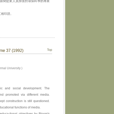
新聞從業人員加強對環保科學的專業
互相印證。
Top
ume 37 (1992)
mal University )
mic and social development. The
d promoted via different media.
t construction is still questioned.
ducational functions of media.
educa-tional objectives by Bloom's