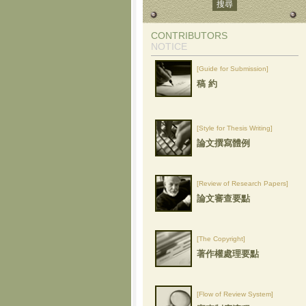
CONTRIBUTORS
NOTICE
[Guide for Submission]
稿 約
[Style for Thesis Writing]
論文撰寫體例
[Review of Research Papers]
論文審查要點
[The Copyright]
著作權處理要點
[Flow of Review System]