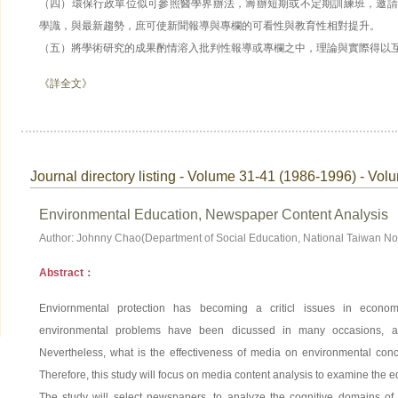
（四）環保行政單位似可參照醫學界辦法，籌辦短期或不定期訓練班，邀請
學識，與最新趨勢，庶可使新聞報導與專欄的可看性與教育性相對提升。
（五）將學術研究的成果酌情溶入批判性報導或專欄之中，理論與實際得以
《詳全文》
Journal directory listing - Volume 31-41 (1986-1996) - Vol
Environmental Education, Newspaper Content Analysis
Author: Johnny Chao(Department of Social Education, National Taiwan Nor
Abstract：
Enviornmental protection has becoming a criticl issues in econo
environmental problems have been dicussed in many occasions, an
Nevertheless, what is the effectiveness of media on environmental concep
Therefore, this study will focus on media content analysis to examine the e
The study will select newspapers, to analyze the cognitive domains of 