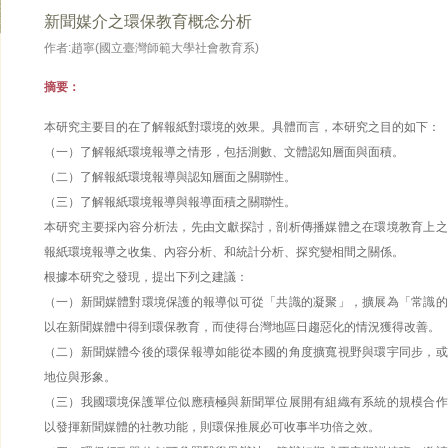
新聞媒介之環保教育概念分析
作者:趙寧(國立臺灣師範大學社會教育系)
摘要：
本研究主要目的在了解報紙對環境的效果。具體而言，本研究之目的如下：
（一）了解報紙環境報導之情形，包括測數、文體認知層面與面積。
（二）了解報紙環境報導與認知層面之關聯性。
（三）了解報紙環境報導與報導面積之關聯性。
本研究主要採內容分析法，先由文獻探討，剖析傳播媒體之在環境教育上之
報紙環境報導之收集、內容分析、和統計分析、探究變相間之關係。
根據本研究之發現，提出下列之建議：
（一）新聞媒體對環境保護的報導似可從「共識的凝聚」，擴展為「常識的
以在新聞媒體中得到環保教育，而使得台灣地區日趨惡化的情況獲得改善。
（二）新聞媒體今後的環保報導如能從本國的角度擴寬視野與環宇同步，或
地位與形象。
（三）我國環境保護單位似應積極與新聞單位展開有組織有系統的規模合作
以發揮新聞媒體的社教功能，則環保推展必可收事半功倍之效。