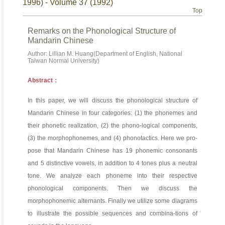
1996) - Volume 37 (1992)
Top
Remarks on the Phonological Structure of
Mandarin Chinese
Author: Lillian M. Huang(Department of English, National
Taiwan Normal University)
Abstract：
In this paper, we will discuss the phonological structure of
Mandarin Chinese in four categories: (1) the phonemes and
their phonetic realization, (2) the phono-logical components,
(3) the morphophonemes, and (4) phonotactics. Here we pro-
pose that Mandarin Chinese has 19 phonemic consonants
and 5 distinctive vowels, in addition to 4 tones plus a neutral
tone. We analyze each phoneme into their respective
phonological components. Then we discuss the
morphophonemic alternants. Finally we utilize some diagrams
to illustrate the possible sequences and combina-tions of