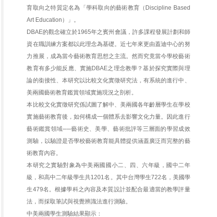
育取向之特質定名為「學科取向的藝術教育（Discipline Based
Art Education）」。
DBAE的觀念確立於1965年之賓州會議，許多課程發展計劃和師
資在職訓練方案都以此理念為基礎。近七年來更由蓋迪中心的努
力推展，成為當今藝術教育思想之主流。然而究竟當今學校藝術
教育有多少能反應、實施DBAE之理念教學？基於探究實際與理
論的銜接性、本研究以比較文化實徵研究法，有系統的進行中、
美兩國藝術教育鑑賞領域實施現況之剖析。
本比較文化實徵研究係試圖了解中、美兩國各年齡層學生在學校
實施藝術教育後，如何構成一個體系去影響文化力量。因此進行
藝術鑑賞領域──藝術史、美學、藝術批評等三層面的學習成效
測驗，以驗證是否學校藝術教育能具體提供涵蓋廣泛而完整的藝
術教育內容。
本研究之實驗對象為中美兩國國小二、四、六年級，國中二年
級，和高中二年級學生共1201名。其中台灣學生722名，美國學
生479名。根據學科之內容及本質設計並配合最適當的教學評量
法，而採取筆試與視覺辨識法進行測驗。
中美兩國學生測驗結果顯示：