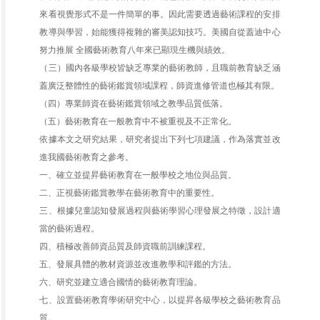
來看視覺形式不是一件簡單的事。因此需要透過藝術課程的安排
教導與學習，始能獲得複雜的審美認知技巧。美國自從蓋迪中心
努力推展 全國藝術教育八年來已顯現生機與績效。
（三）國內各級學校皆缺乏專業的藝術教師，且職前教育缺乏涵
蓋廣泛整體性的藝術鑑賞領域課程，師資進修管道也極其有限。
（四）專業師資在藝術鑑賞領域之教學品質低落。
（五）藝術教育在一般教育中不被重視及不正常化。
依據本文之研究結果，研究者提出下列七項建議，作為落實並改
進我國藝術教育之參考。
一、確立並提昇藝術教育在一般學校之地位與品質。
二、正視藝術鑑賞教學在藝術教育中的重要性。
三、根據兒童認知發展過程與藝術學習心理發展之特徵，設計適
當的藝術過程。
四、積極改善師資品質及師資職前訓練課程。
五、發展具體的教材資源並改進教學和評鑑的方法。
六、研究並建立適合國情的藝術教育理論。
七、設置藝術教育學術研究中心，以提昇各級學校之藝術教育品
質。