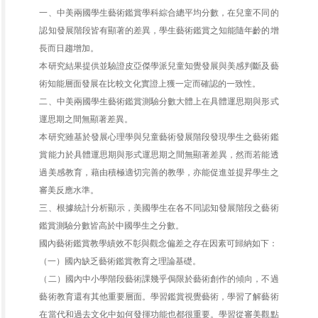
一、中美兩國學生藝術鑑賞學科綜合總平均分數，在兒童不同的
認知發展階段皆有顯著的差異，學生藝術鑑賞之知能隨年齡的增
長而日趨增加。
本研究結果提供並驗證皮亞傑學派兒童知覺發展與美感判斷及藝
術知能層面發展在比較文化實證上獲一定而確認的一致性。
二、中美兩國學生藝術鑑賞測驗分數大體上在具體運思期與形式
運思期之間無顯著差異。
本研究雖基於發展心理學與兒童藝術發展階段發現學生之藝術鑑
賞能力於具體運思期與形式運思期之間無顯著差異，然而若能透
過美感教育，藉由積極適切完善的教學，亦能促進並提昇學生之
審美反應水準。
三、根據統計分析顯示，美國學生在各不同認知發展階段之藝術
鑑賞測驗分數皆高於中國學生之分數。
國內藝術鑑賞教學績效不彰與觀念偏差之存在因素可歸納如下：
（一）國內缺乏藝術鑑賞教育之理論基礎。
（二）國內中小學階段藝術課幾乎侷限於藝術創作的傾向，不過
藝術教育還有其他重要層面。學習鑑賞視覺藝術，學習了解藝術
在當代和過去文化中如何發揮功能也都很重要。學習從審美觀點