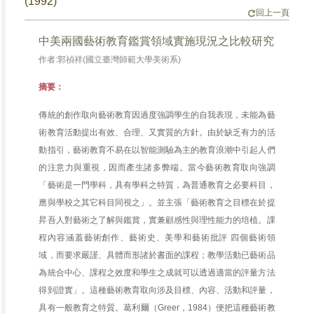
(1992)
回上一頁
中美兩國藝術教育鑑賞領域實施現況之比較研究
作者:郭禎祥(國立臺灣師範大學美術系)
摘要：
傳統的創作取向藝術教育因過度強調學生的自我表現，未能為藝
術教育活動提出有效、合理、又實質的方針。由於缺乏有力的活
動指引，藝術教育不易在以智能測驗為主的教育浪潮中引起人們
的注意力與重視，因而產生諸多弊端。當今藝術教育取向強調
「藝術是一門學科，具有學科之特質，為普通教育之必要科目，
應與學校之其它科目同視之」。並主張「藝術教育之目標在於提
昇吾人對藝術之了解與鑑賞，實兼顧感性與理性能力的培植。課
程內容涵蓋藝術創作、藝術史、美學和藝術批評 四個藝術領
域，而要求嚴謹、具體而形諸於書面的課程；教學活動已藝術品
為統合中心、課程之效度和學生之成就可以透過適當的評量方法
得到證實」。這種藝術教育取向涉及目標、內容、活動和評量，
具有一般教育之特質。葛利爾（Greer，1984）便把這種藝術教