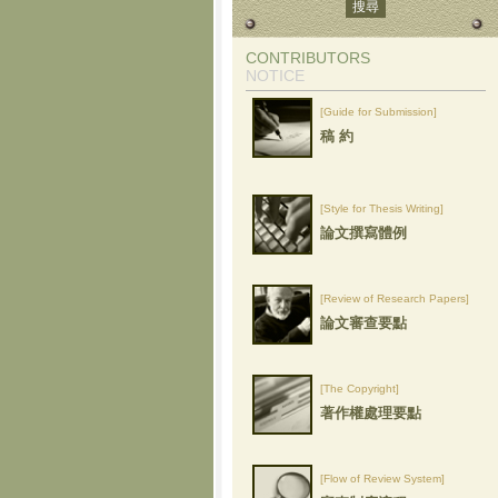
CONTRIBUTORS
NOTICE
[Guide for Submission]
稿 約
[Style for Thesis Writing]
論文撰寫體例
[Review of Research Papers]
論文審查要點
[The Copyright]
著作權處理要點
[Flow of Review System]