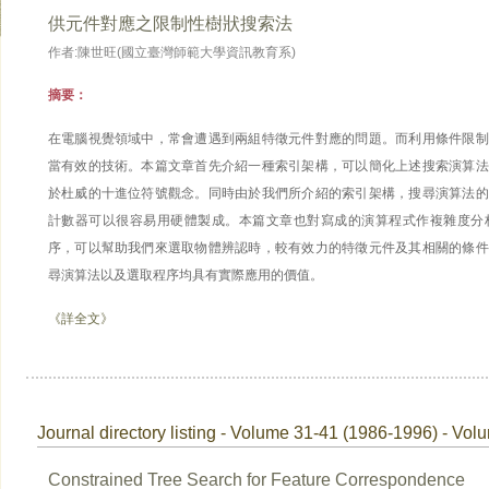
供元件對應之限制性樹狀搜索法
作者:陳世旺(國立臺灣師範大學資訊教育系)
摘要：
在電腦視覺領域中，常會遭遇到兩組特徵元件對應的問題。而利用條件限制
當有效的技術。本篇文章首先介紹一種索引架構，可以簡化上述搜索演算法
於杜威的十進位符號觀念。同時由於我們所介紹的索引架構，搜尋演算法的
計數器可以很容易用硬體製成。本篇文章也對寫成的演算程式作複雜度分
序，可以幫助我們來選取物體辨認時，較有效力的特徵元件及其相關的條件
尋演算法以及選取程序均具有實際應用的價值。
《詳全文》
Journal directory listing - Volume 31-41 (1986-1996) - Vol
Constrained Tree Search for Feature Correspondence