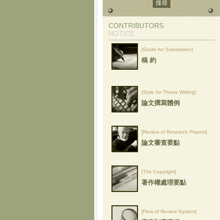
CONTRIBUTORS
NOTICE
[Guide for Submission]
稿 約
[Style for Thesis Writing]
論文撰寫體例
[Review of Research Papers]
論文審查要點
[The Copyright]
著作權處理要點
[Flow of Review System]