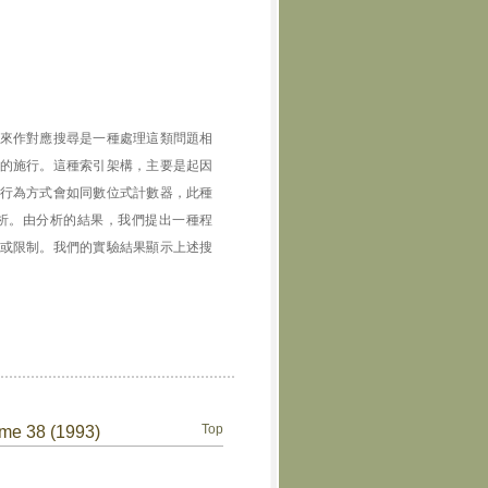
來作對應搜尋是一種處理這類問題相
的施行。這種索引架構，主要是起因
行為方式會如同數位式計數器，此種
析。由分析的結果，我們提出一種程
或限制。我們的實驗結果顯示上述搜
Top
ume 38 (1993)