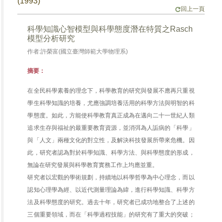
(1993)
回上一頁
科學知識心智模型與科學態度潛在特質之Rasch
模型分析研究
作者:許榮富(國立臺灣師範大學物理系)
摘要：
在全民科學素養的理念下，科學教育的研究與發展不應再只重視
學生科學知識的培養，尤應強調培養活用的科學方法與明智的科
學態度。如此，方能使科學教育真正成為在邁向二十一世紀人類
追求生存與福祉的最重要教育資源，並消弭為人詬病的「科學」
與「人文」兩種文化的對立性，及解決科技發展所帶來危機。因
此，研究者認為對於科學知識、科學方法、與科學態度的形成，
無論在研究發展與科學教育實務工作上均應並重。
研究者以宏觀的學術規劃，持續地以科學哲學為中心理念，而以
認知心理學為經、以近代測量理論為緯，進行科學知識、科學方
法及科學態度的研究。過去十年，研究者已成功地整合了上述的
三個重要領域，而在「科學過程技能」的研究有了重大的突破；