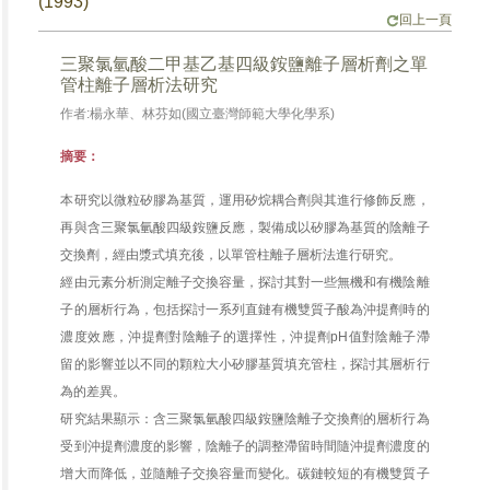
(1993)
回上一頁
三聚氯氫酸二甲基乙基四級銨鹽離子層析劑之單
管柱離子層析法研究
作者:楊永華、林芬如(國立臺灣師範大學化學系)
摘要：
本研究以微粒矽膠為基質，運用矽烷耦合劑與其進行修飾反應，
再與含三聚氯氫酸四級銨鹽反應，製備成以矽膠為基質的陰離子
交換劑，經由漿式填充後，以單管柱離子層析法進行研究。
經由元素分析測定離子交換容量，探討其對一些無機和有機陰離
子的層析行為，包括探討一系列直鏈有機雙質子酸為沖提劑時的
濃度效應，沖提劑對陰離子的選擇性，沖提劑pH值對陰離子滯
留的影響並以不同的顆粒大小矽膠基質填充管柱，探討其層析行
為的差異。
研究結果顯示：含三聚氯氫酸四級銨鹽陰離子交換劑的層析行為
受到沖提劑濃度的影響，陰離子的調整滯留時間隨沖提劑濃度的
增大而降低，並隨離子交換容量而變化。碳鏈較短的有機雙質子