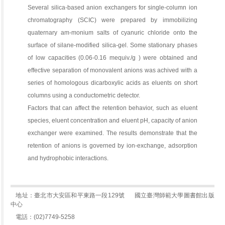
Several silica-based anion exchangers for single-column ion
chromatography (SCIC) were prepared by immobilizing
quaternary am-monium salts of cyanuric chloride onto the
surface of silane-modified silica-gel. Some stationary phases
of low capacities (0.06-0.16 mequiv./g ) were obtained and
effective separation of monovalent anions was achived with a
series of homologous dicarboxylic acids as eluents on short
columns using a conductometric detector.
Factors that can affect the retention behavior, such as eluent
species, eluent concentration and eluent pH, capacity of anion
exchanger were examined. The results demonstrate that the
retention of anions is governed by ion-exchange, adsorption
and hydrophobic interactions.
地址：臺北市大安區和平東路一段129號
國立臺灣師範大學圖書館出版
中心
電話：(02)7749-5258