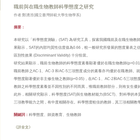
職前與在職生物教師科學態度之研究
作者:鄭湧涇(國立臺灣師範大學生物學系)
摘要：
本研究以「科學態度測驗」(SAT) 為研究工具，探索我國職前及在職生物
果顯示，SAT的內部均質性信度值為0.66，較一般研究所發展的態度量表之信
區別性效果 (Discriminant Validity) 十分恰當。
研究結果顯示，職前生物教師的科學態度素養顯著優於在職生物教師(p>0.01
職前教師之AC-1、AC-3 和AC-5三項態度成分的素養亦均優於在職教師
學態度顯著優於非主修生物之教師(p<0.05)，在AC-1、AC-2和AC-5
教師之科學態度素養並不因性別的不同而異，惟職前教師部分，則有女生優
此外，相關研究顯示，科學態度(SAT)與生物教材能力(BSCT)、對科學的本質的了
三項教學能力之間，有中度相關存在。科學態度較佳的教師，其三項相關教
關鍵詞：
科學態度、師資教育、生物教師
《詳全文》