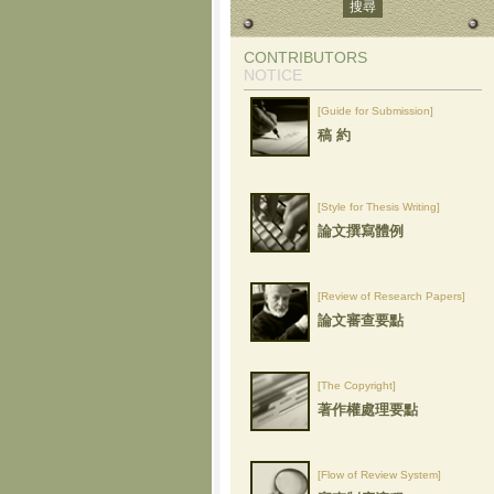
CONTRIBUTORS
NOTICE
[Guide for Submission]
稿 約
[Style for Thesis Writing]
論文撰寫體例
[Review of Research Papers]
論文審查要點
[The Copyright]
著作權處理要點
[Flow of Review System]