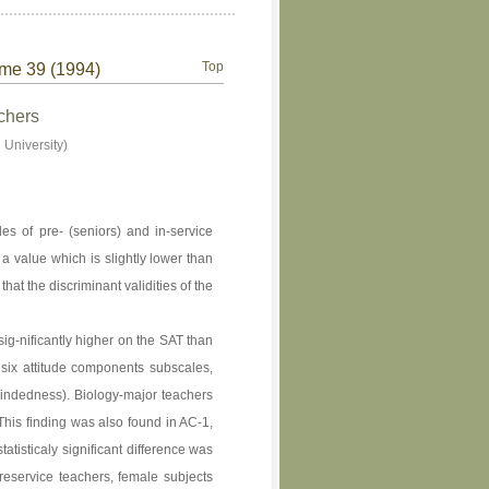
Top
ume 39 (1994)
achers
University)
des of pre- (seniors) and in-service
 a value which is slightly lower than
that the discriminant validities of the
sig-nificantly higher on the SAT than
 six attitude components subscales,
mindedness). Biology-major teachers
This finding was also found in AC-1,
atisticaly significant difference was
eservice teachers, female subjects