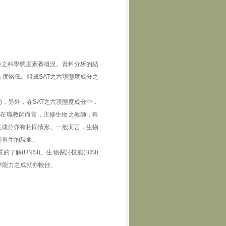
教師之科學態度素養概況。資料分析的結
 度略低。組成SAT之六項態度成分之
)，另外，在SAT之六項態度成分中，
。就在職教師而言，主修生物之教師，科
三項態度成分亦有相同情形。一般而言，生物
於男生的現象。
解(UNSI)、生物探討技能(BISI)
學能力之成就亦較佳。