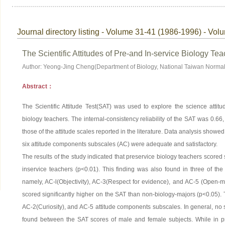
Journal directory listing - Volume 31-41 (1986-1996) - Vol
The Scientific Attitudes of Pre-and In-service Biology Te
Author: Yeong-Jing Cheng(Department of Biology, National Taiwan Normal 
Abstract：
The Scientific Attitude Test(SAT) was used to explore the science attitu
biology teachers. The internal-consistency reliability of the SAT was 0.66,
those of the attitude scales reported in the literature. Data analysis showed 
six attitude components subscales (AC) were adequate and satisfactory.
The results of the study indicated that preservice biology teachers scored 
inservice teachers (p<0.01). This finding was also found in three of the
namely, AC-l(Objectivity), AC-3(Respect for evidence), and AC-5 (Open-
scored significantly higher on the SAT than non-biology-majors (p<0.05). 
AC-2(Curiosity), and AC-5 attitude components subscales. In general, no st
found between the SAT scores of male and female subjects. While in pr