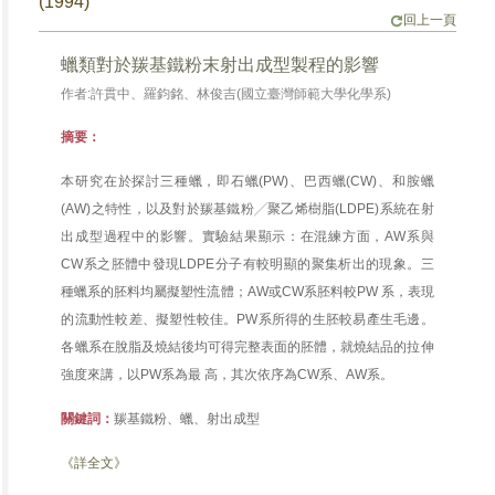
(1994)
回上一頁
蠟類對於羰基鐵粉末射出成型製程的影響
作者:許貫中、羅鈞銘、林俊吉(國立臺灣師範大學化學系)
摘要：
本研究在於探討三種蠟，即石蠟(PW)、巴西蠟(CW)、和胺蠟
(AW)之特性，以及對於羰基鐵粉╱聚乙烯樹脂(LDPE)系統在射
出成型過程中的影響。實驗結果顯示：在混練方面，AW系與
CW系之胚體中發現LDPE分子有較明顯的聚集析出的現象。三
種蠟系的胚料均屬擬塑性流體；AW或CW系胚料較PW 系，表現
的流動性較差、擬塑性較佳。PW系所得的生胚較易產生毛邊。
各蠟系在脫脂及燒結後均可得完整表面的胚體，就燒結品的拉伸
強度來講，以PW系為最 高，其次依序為CW系、AW系。
關鍵詞：
羰基鐵粉、蠟、射出成型
《詳全文》