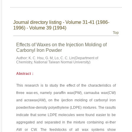
Journal directory listing - Volume 31-41 (1986-
1996) - Volume 39 (1994)
Top
Effects of Waxes on the Injection Molding of
Carbonyl Iron Powder
Author: K. C. Hsu, G. M, Lo, C. C. Lin(Department of
Chemistry, National Taiwan Normal University)
Abstract：
This research is to study the effect of the characteristics of
three wax-es, namely paraffin wax(PW), carnauba wax(CW)
and acrawax(AW), on the ijection molding of carbonyl iron
powder/low-density polyethylene (LDPE) mixtures. The rasults
indicate that some LDPE molecules were found easier to be
aggregated and separated in the mixture containing ei-ther
AW or CW. The feedstocks of all wax systems show