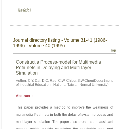
《詳全文》
Journal directory listing - Volume 31-41 (1986-
1996) - Volume 40 (1995)
Top
Construct a Process-model for Multimedia
Petri-nets in Delaying and Multi-layer
Simulation
Author: C.Y. Dai, D.C. Rau, C.W. Chiou, S.W.Chen(Department
of Industrial Education , National Taiwan Normal University)
Abstract：
This paper provides a method to improve the weakness of
multimedia Petri nets in both the delay of system process and
multi-layer simulation. The paper also presents an assistant