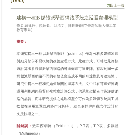
(1995)
回上一頁
建構一種多媒體派翠西網路系統之延遲處理模型
作者:戴建耘、饒達欽、邱清文、陳世旺(國立臺灣師範大學工業
教育學系)
摘要：
本研究提出一種以派翠西網路（petri-net）作為分析多媒體延遲
與細分部份不易模擬的改善處理方式。此種方式，可輔助最為快
速計算出多媒體派翠西網路的可達樹即可達矩陣。有鑑於同一多
媒體派翠西網路不同的初始值會造成不同的可達樹及可達矩陣，
研究中提出一種和初始值無關的運算方法。文中並在可達矩陣處
運用判斷網路品質的複雜度計算公式，供系統架構者作為評估網
路的品質。而本研究提供之處理模型亦可作為多媒體系統與工具
軟體在使用派翠西網路作分析時， 結合個體導向觀念作設計的
支援技術之一。
關鍵詞：
派翠西網路（Petri nets），P-T表，T-P表，多媒體
（Multimedia）