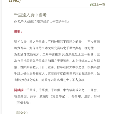
(1995)
回上一頁
千里達入貢中國考
作者:許大成(國立臺灣師範大學英語學系)
摘要：
明初入貢中國之千里達，不列於鄭和下西洋之航圖中，至今事隔
將六百年，如何進尋？本文研究當時之千里達共有三種可能，一
為西班牙或葡萄牙，二為中古後期 於羅馬教廷之三一教會，三
為今日托貝哥與千里達共和國之千里達島。本文係經本人多年探
索，翻閱典籍數以千計，並緣廾餘年在師大教學之便，接觸為數
千計之僑生與外籍友人，直至前年從南美世界語文會議歸來，始
有比較明確之答案。尚望海內外高明之士，不吝指教。
關鍵詞：
千里達、千系臘、千絲臘、中古後期成立之三一修會、
明史彙證、菸草、威爾斯（英史學家）、哥倫布、廣韻、鄭和
（三保太監）
《詳全文》