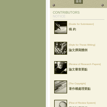
CONTRIBUTORS
NOTICE
[Guide for Submission]
稿 約
[Style for Thesis Writing]
論文撰寫體例
[Review of Research Papers]
論文審查要點
[The Copyright]
著作權處理要點
[Flow of Review System]