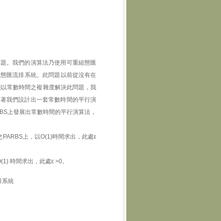
問題。我們的演算法乃使用可重組態匯
組態匯流排系統。此問題以前從沒有在
了能以常數時間之複雜度解決此問題，我
圈。接著我們設計出一套常數時間的平行演
RBS上發展出常數時間的平行演算法，
之PARBS上，以O(1)時間求出，此處ε
(1) 時間求出，此處ε >0。
排系統