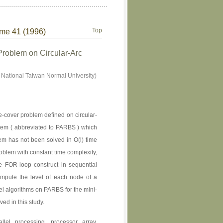
Top
ume 41 (1996)
Problem on Circular-Arc
 National Taiwan Normal University)
le-cover problem defined on circular-
stem ( abbreviated to PARBS ) which
em has not been solved in O(l) time
oblem with constant time complexity,
he FOR-loop construct in sequential
mpute the level of each node of a
lel algorithms on PARBS for the mini-
ed in this study.
llel processing, processor array,