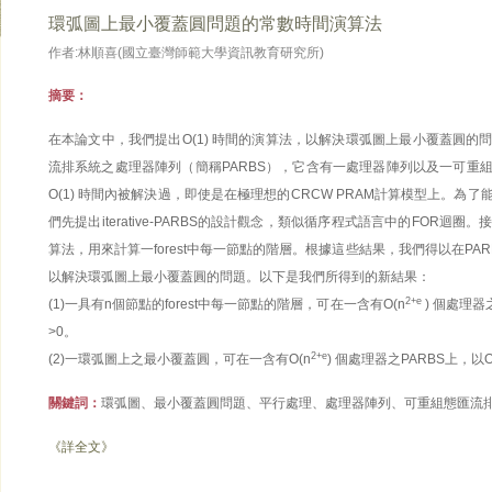
環弧圖上最小覆蓋圓問題的常數時間演算法
作者:林順喜(國立臺灣師範大學資訊教育研究所)
摘要：
在本論文中，我們提出O(1) 時間的演算法，以解決環弧圖上最小覆蓋圓的
流排系統之處理器陣列（簡稱PARBS），它含有一處理器陣列以及一可重
O(1) 時間內被解決過，即使是在極理想的CRCW PRAM計算模型上。為
們先提出iterative-PARBS的設計觀念，類似循序程式語言中的FOR迴
算法，用來計算一forest中每一節點的階層。根據這些結果，我們得以在PA
以解決環弧圖上最小覆蓋圓的問題。以下是我們所得到的新結果：
2+e
(1)一具有n個節點的forest中每一節點的階層，可在一含有O(n
) 個處理器
>0。
2+e
(2)一環弧圖上之最小覆蓋圓，可在一含有O(n
) 個處理器之PARBS上，以O
關鍵詞：
環弧圖、最小覆蓋圓問題、平行處理、處理器陣列、可重組態匯流
《詳全文》