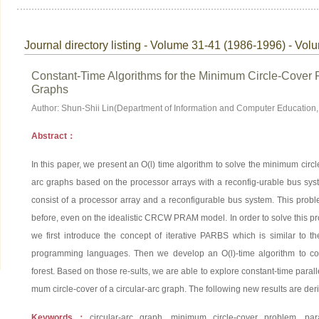
Journal directory listing - Volume 31-41 (1986-1996) - Vol
Constant-Time Algorithms for the Minimum Circle-Cover 
Graphs
Author: Shun-Shii Lin(Department of Information and Computer Education,
Abstract：
In this paper, we present an O(l) time algorithm to solve the minimum circ
arc graphs based on the processor arrays with a reconfig-urable bus sy
consist of a processor array and a reconfigurable bus system. This probl
before, even on the idealistic CRCW PRAM model. In order to solve this pr
we first introduce the concept of iterative PARBS which is similar to t
programming languages. Then we develop an O(l)-time algorithm to co
forest. Based on those re-sults, we are able to explore constant-time paral
mum circle-cover of a circular-arc graph. The following new results are deriv
Keywords：
circular-arc graph, minimum circle-cover problem, para