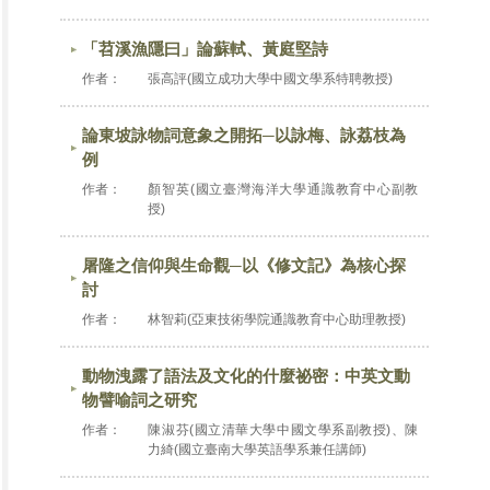
「苕溪漁隱曰」論蘇軾、黃庭堅詩
作者：
張高評(國立成功大學中國文學系特聘教授)
論東坡詠物詞意象之開拓─以詠梅、詠荔枝為
例
作者：
顏智英(國立臺灣海洋大學通識教育中心副教
授)
屠隆之信仰與生命觀─以《修文記》為核心探
討
作者：
林智莉(亞東技術學院通識教育中心助理教授)
動物洩露了語法及文化的什麼祕密：中英文動
物譬喻詞之研究
作者：
陳淑芬(國立清華大學中國文學系副教授)、陳
力綺(國立臺南大學英語學系兼任講師)