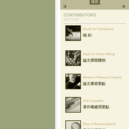
CONTRIBUTORS
NOTICE
[Guide for Submission]
稿 約
[Style for Thesis Writing]
論文撰寫體例
[Review of Research Papers]
論文審查要點
[The Copyright]
著作權處理要點
[Flow of Review System]