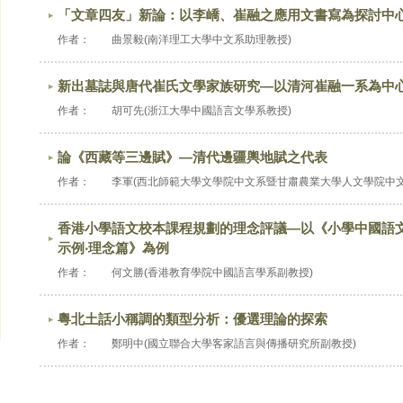
「文章四友」新論：以李嶠、崔融之應用文書寫為探討中
作者：
曲景毅(南洋理工大學中文系助理教授)
新出墓誌與唐代崔氏文學家族研究―以清河崔融一系為中
作者：
胡可先(浙江大學中國語言文學系教授)
論《西藏等三邊賦》―清代邊疆輿地賦之代表
作者：
李軍(西北師範大學文學院中文系暨甘肅農業大學人文學院中文
香港小學語文校本課程規劃的理念評議―以《小學中國語
示例‧理念篇》為例
作者：
何文勝(香港教育學院中國語言學系副教授)
粵北土話小稱調的類型分析：優選理論的探索
作者：
鄭明中(國立聯合大學客家語言與傳播研究所副教授)