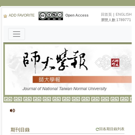
回首頁
|
ENGLISH
ADD FAVORITE
Open Access
瀏覽人數:1789771
《師大學
回各期目錄列表
期刊目錄