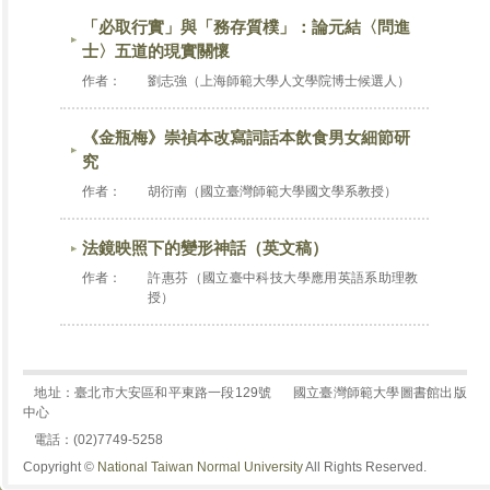
「必取行實」與「務存質樸」：論元結〈問進
士〉五道的現實關懷
作者：
劉志強（上海師範大學人文學院博士候選人）
《金瓶梅》崇禎本改寫詞話本飲食男女細節研
究
作者：
胡衍南（國立臺灣師範大學國文學系教授）
法鏡映照下的變形神話（英文稿）
作者：
許惠芬（國立臺中科技大學應用英語系助理教
授）
地址：臺北市大安區和平東路一段129號
國立臺灣師範大學圖書館出版
中心
電話：(02)7749-5258
Copyright ©
National Taiwan Normal University
All Rights Reserved.