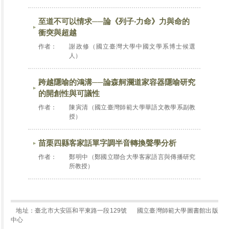
至道不可以情求──論《列子‧力命》力與命的
衝突與超越
作者：
謝政修（國立臺灣大學中國文學系博士候選
人）
跨越隱喻的鴻溝──論森舸瀾道家容器隱喻研究
的開創性與可議性
作者：
陳寅清（國立臺灣師範大學華語文教學系副教
授）
苗栗四縣客家話單字調半音轉換聲學分析
作者：
鄭明中（鄭國立聯合大學客家語言與傳播研究
所教授）
地址：臺北市大安區和平東路一段129號
國立臺灣師範大學圖書館出版
中心