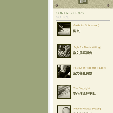
CONTRIBUTORS
NOTICE
[Guide for Submission]
稿 約
[Style for Thesis Writing]
論文撰寫體例
[Review of Research Papers]
論文審查要點
[The Copyright]
著作權處理要點
[Flow of Review System]