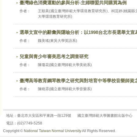
臺灣綠色消費運動的參與分析-主婦聯盟共同購買為例
作者：
王順美(國立臺灣師範大學環境教育研究所)、柯芸婷(桃園縣
大學環境教育研究所)
選舉文宣中的辭彙與隱喻分析：以1998台北市長選舉文宣
作者：
魏美瑤(東吳大學英語系)
兒童與青少年審美思考之調查研究
作者：
陳瓊花(國立臺灣師範大學美術系)
臺灣高等教育鋼琴教學之研究與對培育中等學校音樂師資
作者：
陳曉雰(國立臺灣師範大學音樂系)
地址：臺北市大安區和平東路一段129號
國立臺灣師範大學圖書館出版中心
電話：(02)7749-5258
Copyright ©
National Taiwan Normal University
All Rights Reserved.