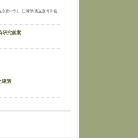
立永豐中學)、江琇瑩(國立臺灣師範
為研究個案
之建議