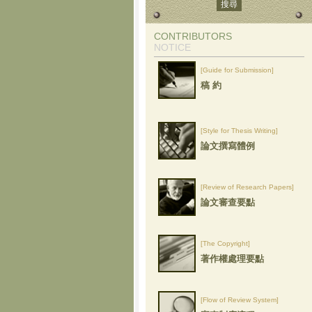
CONTRIBUTORS
NOTICE
[Guide for Submission]
稿 約
[Style for Thesis Writing]
論文撰寫體例
[Review of Research Papers]
論文審查要點
[The Copyright]
著作權處理要點
[Flow of Review System]