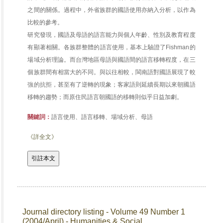
之間的關係。過程中，外省族群的國語使用亦納入分析，以作為
比較的參考。
研究發現，國語及母語的語言能力與個人年齡、性別及教育程度
有顯著相關。各族群整體的語言使用，基本上驗證了Fishman的
場域分析理論。而台灣地區母語與國語間的語言移轉程度，在三
個族群間有相當大的不同。與以往相較，閩南語對國語展現了較
強的抗拒，甚至有了逆轉的現象；客家語則延續長期以來朝國語
移轉的趨勢；而原住民語言朝國語的移轉則似乎日益加劇。
關鍵詞：
語言使用、語言移轉、場域分析、母語
《詳全文》
Journal directory listing - Volume 49 Number 1
(2004/April) - Humanities & Social