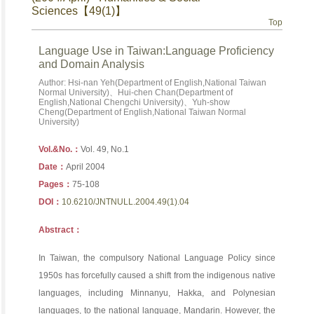
Sciences【49(1)】
Top
Language Use in Taiwan:Language Proficiency
and Domain Analysis
Author: Hsi-nan Yeh(Department of English,National Taiwan
Normal University)、Hui-chen Chan(Department of
English,National Chengchi University)、Yuh-show
Cheng(Department of English,National Taiwan Normal
University)
Vol.&No.：
Vol. 49, No.1
Date：
April 2004
Pages：
75-108
DOI：
10.6210/JNTNULL.2004.49(1).04
Abstract：
In Taiwan, the compulsory National Language Policy since
1950s has forcefully caused a shift from the indigenous native
languages, including Minnanyu, Hakka, and Polynesian
languages, to the national language, Mandarin. However, the