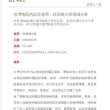
類】49(1)
回上一頁
台灣地區的語言使用：語言能力與場域分析
作者:葉錫南(國立臺灣師範大學英語系)、詹惠珍(國立政治大學
英語系)、程玉秀(國立臺灣師範大學英語系)
卷期：
49卷第1期
日期：
2004年4月
頁碼：
75-108
DOI：
10.6210/JNTNULL.2004.49(1).04
摘要：
台灣1950年代以來長期的國語運動，導致本地人的語言使用有
由母語移轉到國語的現象。然而，1980年代後期的政經變化重
新燃起這些母語的活力。在日常生活中，包括媒體傳播、甚至教
育體系中，閩南語、客家語、原住民語又活躍了起來。
為了瞭解母語與國語間的移轉現象，本研究檢視閩南、客家、原
住民三個族群的國語與母語的語言溝通能力與使用情形，同時探
討了此二者與個人因素如年齡、性別、教育程度、以及使用場域