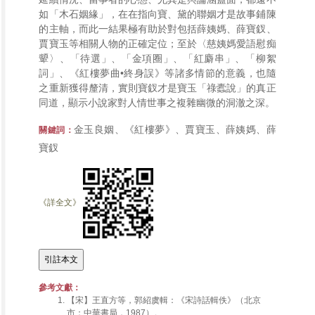
如「木石姻緣」，在在指向寶、黛的聯姻才是故事鋪陳
的主軸，而此一結果極有助於對包括薛姨媽、薛寶釵、
賈寶玉等相關人物的正確定位；至於〈慈姨媽愛語慰痴
顰〉、「待選」、「金項圈」、「紅麝串」、「柳絮
詞」、《紅樓夢曲•終身誤》等諸多情節的意義，也隨
之重新獲得釐清，實則寶釵才是寶玉「祿蠹說」的真正
同道，顯示小說家對人情世事之複雜幽微的洞澈之深。
金玉良姻、《紅樓夢》、賈寶玉、薛姨媽、薛
關鍵詞：
寶釵
《詳全文》
參考文獻：
【宋】王直方等，郭紹虞輯：《宋詩話輯佚》（北京
市：中華書局，1987）。