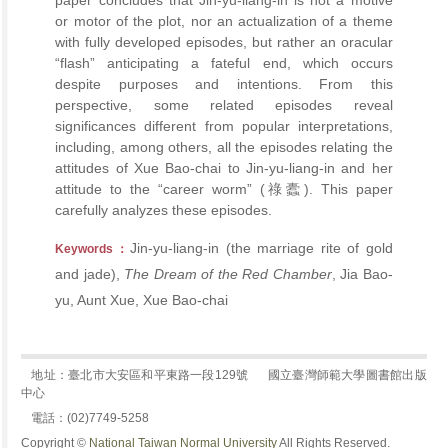
paper concludes that Jin-yu-liang-in is not a motive
or motor of the plot, nor an actualization of a theme
with fully developed episodes, but rather an oracular
“flash” anticipating a fateful end, which occurs
despite purposes and intentions. From this
perspective, some related episodes reveal
significances different from popular interpretations,
including, among others, all the episodes relating the
attitudes of Xue Bao-chai to Jin-yu-liang-in and her
attitude to the “career worm” (祿蠹). This paper
carefully analyzes these episodes.
Jin-yu-liang-in (the marriage rite of gold
Keywords：
and jade),
The Dream of the Red Chamber
, Jia Bao-
yu, Aunt Xue, Xue Bao-chai
地址：臺北市大安區和平東路一段129號
國立臺灣師範大學圖書館出版
中心
電話：(02)7749-5258
Copyright ©
National Taiwan Normal University
All Rights Reserved.