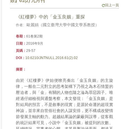
類】61(2) 九月刊
回上一頁
《紅樓夢》中的「金玉良姻」重探
歐麗娟（國立臺灣大學中國文學系教授）
作者:
卷期：
​61卷第2期
日期：
2016年9月
頁碼：
29-57
DOI：
10.6210/JNTNULL.2016.61(2).02
摘要：
由於《紅樓夢》伊始便嘹亮奏出「金玉良姻」的主旋
律，一般在二元對立的思考架構下乃視之為木石情盟的
壓迫者，與「金」有關的人物也隨之淪為罪惡因子。唯
經過仔細檢視與通盤考察，本文發現：「金玉良姻」是
對結局的預言，不是敘事的現實；是源於命運的超現實
神諭，並非來自世俗社會的人謀安排，更不構成改變情
節發展主軸的動力。超越結果論的蒙蔽與誤導，從客觀
的統計結果可見，小說中「金玉良姻」被提到的次數、
延續情況、當事者的心態、尤其是輿論涵蓋面，都遠不