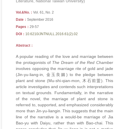
Literature, National Taiwan University)
Vol.&No.：
Vol. 61, No. 2
Date：
September 2016
Pages：
29-57
DOI：
10.6210/JNTNULL.2016.61(2).02
Abstract：
A popular reading of the love and marriage between
the protagonists of
The Dream of the Red
Chamber
involves opposing the marriage rite of gold and jade
(Jin-yu-liang-in, 金玉良姻) to the pledge between
plant and stone (Mu-shi-qian-mon, 木石前盟). This
article investigates and contends such interpretations
on textual grounds. Fundamentally, in the narrative
of the novel, the marriage of plant and stone is
referred to, supported, and emphasized considerably
more than Jin-yu-liangin. This suggests that the main
line of the narrative is a would-be marriage of Jia
Bao-yu with Daiyu, rather than with Bao-chai. This