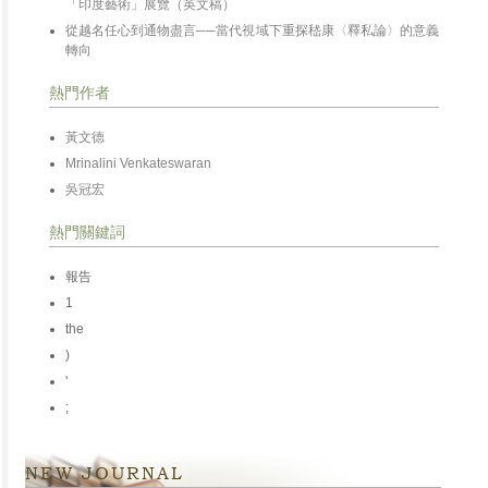
「印度藝術」展覽（英文稿）
從越名任心到通物盡言──當代視域下重探嵇康〈釋私論〉的意義
轉向
熱門作者
黃文德
Mrinalini Venkateswaran
吳冠宏
熱門關鍵詞
報告
1
the
)
'
;
NEW JOURNAL