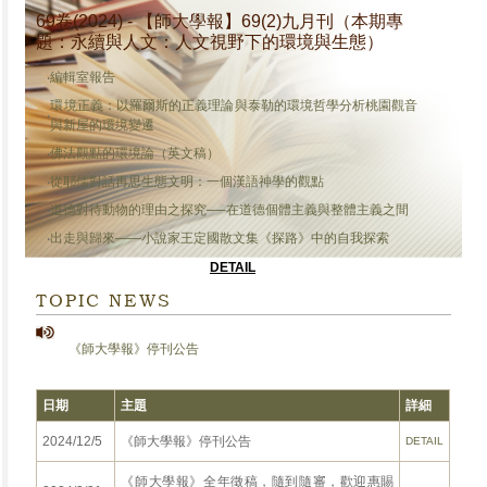
69卷(2024) - 【師大學報】69(2)九月刊（本期專
題：永續與人文：人文視野下的環境與生態）
‧
編輯室報告
環境正義：以羅爾斯的正義理論與泰勒的環境哲學分析桃園觀音
‧
與新屋的環境變遷
‧
佛法觀點的環境論（英文稿）
‧
從耶儒對話再思生態文明：一個漢語神學的觀點
‧
道德對待動物的理由之探究──在道德個體主義與整體主義之間
‧
出走與歸來——小說家王定國散文集《探路》中的自我探索
DETAIL
TOPIC NEWS
《師大學報》停刊公告
日期
主題
詳細
2024/12/5
《師大學報》停刊公告
DETAIL
《師大學報》全年徵稿，隨到隨審，歡迎惠賜