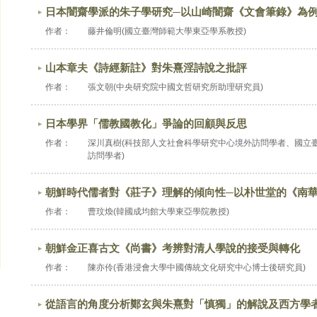
日本闇齋學派的朱子學研究─以山崎闇齋《文會筆錄》為
作者：
藤井倫明(國立臺灣師範大學東亞學系教授)
山本章夫《詩經新註》對朱熹淫詩說之批評
作者：
張文朝(中央研究院中國文哲研究所助理研究員)
日本學界「儒教國教化」爭論的回顧與反思
作者：
深川真樹(科技部人文社會科學研究中心境外訪問學者、國立
訪問學者)
朝鮮時代儒者對《莊子》理解的傾向性─以朴世堂的《南
作者：
曹玟煥(韓國成均館大學東亞學院教授)
朝鮮金正喜古文《尚書》考辨對清人學說的接受與轉化
作者：
陳亦伶(香港浸會大學中國傳統文化研究中心博士後研究員)
從語言的角度分析鄭玄與朱熹對「慎獨」的解說及西方學