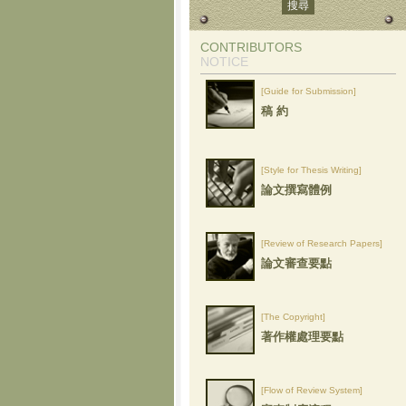
CONTRIBUTORS
NOTICE
[Guide for Submission]
稿 約
[Style for Thesis Writing]
論文撰寫體例
[Review of Research Papers]
論文審查要點
[The Copyright]
著作權處理要點
[Flow of Review System]