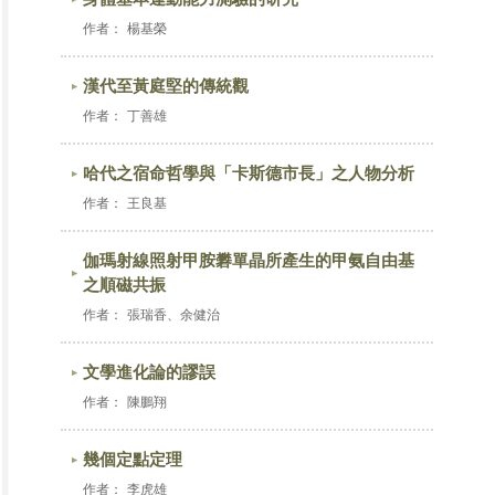
作者：
楊基榮
漢代至黃庭堅的傳統觀
作者：
丁善雄
哈代之宿命哲學與「卡斯德市長」之人物分析
作者：
王良基
伽瑪射線照射甲胺礬單晶所產生的甲氨自由基
之順磁共振
作者：
張瑞香、余健治
文學進化論的謬誤
作者：
陳鵬翔
幾個定點定理
作者：
李虎雄