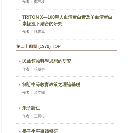
作者：
鄭芳枝
TRITON X—100與人血清蛋白素及羊血清蛋白
素恆溫下結合的研究
作者：
沈青嵩
第二十四期 (1979)
TOP
民族領袖科學思想的研究
作者：
張載宇
制訂中等教育政策之理論基礎
作者：
瞿立鶴
朱子論仁
作者：
王孺松
墨子生平事蹟探研