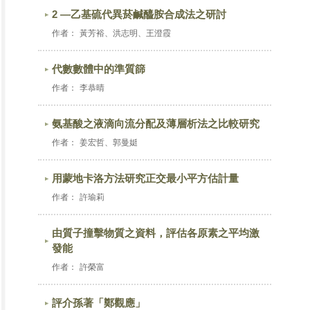
2 —乙基硫代異菸鹹醯胺合成法之研討
作者：
黃芳裕、洪志明、王澄霞
代數數體中的準質篩
作者：
李恭晴
氨基酸之液滴向流分配及薄層析法之比較研究
作者：
姜宏哲、郭曼娗
用蒙地卡洛方法研究正交最小平方估計量
作者：
許瑜莉
由質子撞擊物質之資料，評估各原素之平均激
發能
作者：
許榮富
評介孫著「鄭觀應」