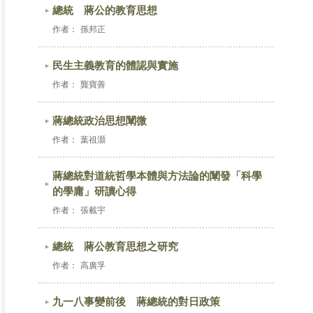
總統 蔣公的教育思想
作者：
孫邦正
民生主義教育的體認與實施
作者：
龔寶善
蔣總統政治思想闡微
作者：
葉祖灝
蔣總統對道統哲學本體與方法論的闡發「科學
的學庸」研讀心得
作者：
張載宇
總統 蔣公教育思想之研究
作者：
高廣孚
九一八事變前後 蔣總統的對日政策