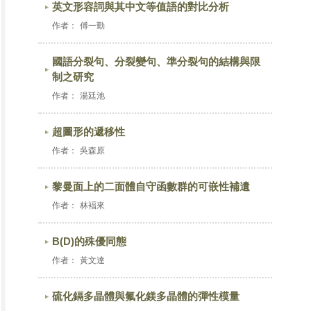
英文形容詞與其中文等值語的對比分析
作者：
傅一勤
國語分裂句、分裂變句、準分裂句的結構與限
制之研究
作者：
湯廷池
超圖形的遞移性
作者：
吳森原
黎曼面上的二面體自守函數群的可嵌性補遺
作者：
林褔來
B(D)的殊優同態
作者：
黃文達
硫化鎘多晶體與氟化鎂多晶體的彈性模量