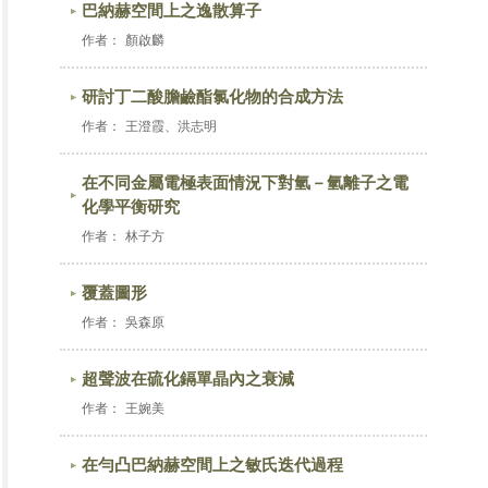
巴納赫空間上之逸散算子
作者：
顏啟麟
研討丁二酸膽鹼酯氯化物的合成方法
作者：
王澄霞、洪志明
在不同金屬電極表面情況下對氫－氫離子之電
化學平衡研究
作者：
林子方
覆蓋圖形
作者：
吳森原
超聲波在硫化鎘單晶內之衰減
作者：
王婉美
在勻凸巴納赫空間上之敏氏迭代過程