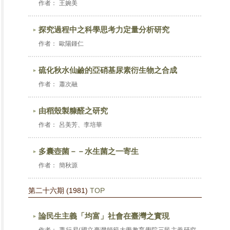
作者：
王婉美
探究過程中之科學思考力定量分析研究
作者：
歐陽鍾仁
硫化秋水仙鹼的亞硝基尿素衍生物之合成
作者：
蕭次融
由稻殼製糠醛之研究
作者：
呂美芳、李培華
多囊壺菌－－水生菌之一寄生
作者：
簡秋源
第二十六期 (1981)
TOP
論民生主義「均富」社會在臺灣之實現