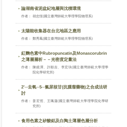
論湖南省泥盆紀地層與沈積環境
作者：
胡忠恆(國立臺灣師範大學理學院物理系)
太陽能收集器在台北地區之應用
作者：
鄭秀鳳(國立臺灣師範大學理學院物理系)
紅麴色素中Rubropuncatin及Monascorubrin
之薄層層析－－光密度定量法
作者：
陳鏡潭、許順吉、李宏玦(國立臺灣師範大學理學
院化學研究所)
2'─去氧─5─氟尿核甘(抗腫廇藥物)之合成法研
討
作者：
姜宏哲、王珮蓮(國立臺灣師範大學理學院化學研
究所)
食用色素之矽酸鋁及白陶土薄層色層分析