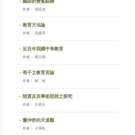
國語的雙賓結構
作者：
湯廷池
教育方法論
作者：
高廣孚
近百年我國中等教育
作者：
瞿立鶴
荀子之教育言論
作者：
饒 彬
陸賈及其學術思想之探究
作者：
王更生
董仲舒的天道觀
作者：
王孺松