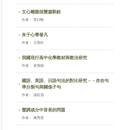
文心雕龍頌贊篇斠銓
作者：
李曰剛
朱子心學發凡
作者：
王孺松
我國現行高中化學教材與教法研究
作者：
黃寶鈿
國語、英語、日語句法的對比研究－－存在句
準分裂句與關係子句
作者：
湯廷池
聲調成分中音長的問題
作者：
陳秀英