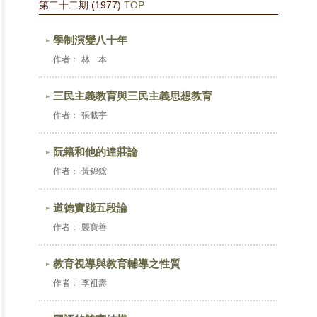
第二十二期 (1977)
TOP
學制演變八十年
作者：
林 本
三民主義教育與三民主義思想教育
作者：
張載宇
阮籍和他的達莊論
作者：
黃錦鋐
道德實踐五段論
作者：
襲寶善
教育視導與教育輔導之性質
作者：
李祖壽