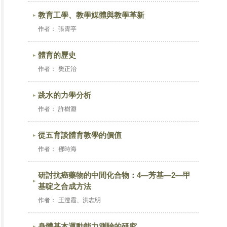
教育工學、教學媒體與教學革新
作者：
張霄亭
體育的歷史
作者：
樊正治
跳水的力學分析
作者：
許樹淵
從五育談體育教學的價值
作者：
鄧時海
研討抗癌藥物的中間化合物：4—芳基—2—甲
基啶之合成方法
作者：
王澄霞、洪志明
身體基本運動能力測驗的研究